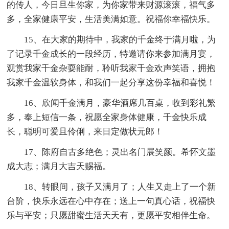
的传人，今日旦生你家，为你家带来财源滚滚，福气多
多，全家健康平安，生活美满如意。祝福你幸福快乐。
15、在大家的期待中，我家的千金终于满月啦，为
了记录千金成长的一段经历，特邀请你来参加满月宴，
观赏我家千金杂耍能耐，聆听我家千金欢声笑语，拥抱
我家千金温软身体，和我们一起分享这份幸福和喜悦！
16、欣闻千金满月，豪华酒席几百桌，收到彩礼繁
多，奉上短信一条，祝愿全家身体健康，千金快乐成
长，聪明可爱且伶俐，来日定做状元郎！
17、陈府自古多绝色；灵出名门展笑颜。希怀文墨
成大志；满月大吉天赐福。
18、转眼间，孩子又满月了；人生又走上了一个新
台阶，快乐永远在心中存在；送上一句真心话，祝福快
乐与平安；只愿甜蜜生活天天有，更愿平安相伴生命。