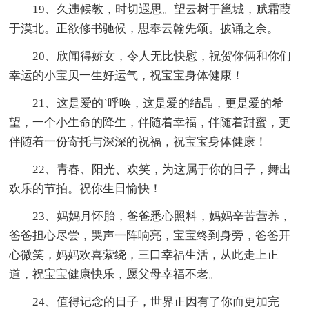
19、久违候教，时切遐思。望云树于邕城，赋霜葭
于漠北。正欲修书驰候，思奉云翰先颂。披诵之余。
20、欣闻得娇女，令人无比快慰，祝贺你俩和你们
幸运的小宝贝一生好运气，祝宝宝身体健康！
21、这是爱的`呼唤，这是爱的结晶，更是爱的希
望，一个小生命的降生，伴随着幸福，伴随着甜蜜，更
伴随着一份寄托与深深的祝福，祝宝宝身体健康！
22、青春、阳光、欢笑，为这属于你的日子，舞出
欢乐的节拍。祝你生日愉快！
23、妈妈月怀胎，爸爸悉心照料，妈妈辛苦营养，
爸爸担心尽尝，哭声一阵响亮，宝宝终到身旁，爸爸开
心微笑，妈妈欢喜萦绕，三口幸福生活，从此走上正
道，祝宝宝健康快乐，愿父母幸福不老。
24、值得记念的日子，世界正因有了你而更加完