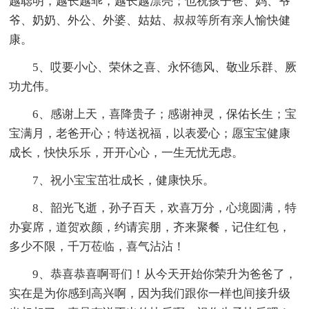
越聪明，越长越乖，越长越漂亮；也祝孩子爸、妈、爷
爷、奶奶、外公、外婆、姑姑、叔叔等所有亲人愉快健
康。
5、哎要小心、荣休之喜、永怀德风、敬业乐群、厥
功尤伟。
6、感谢上天，喜降贵子；感谢神灵，保佑长生；宝
宝满月，老爸开心；特送祝福，以表爱心；愿宝宝健康
成长，快快乐乐，开开心心，一生无忧无虑。
7、祝小宝宝茁壮成长，健康快乐。
8、韶光飞逝，孙子百天，欢喜万分，心境圆满，特
办宴席，道贺欢颜，约请宾朋，齐来聚餐，记住红包，
多少不限，千万莅临，喜气沾沾！
9、恭喜恭喜啊哥们！从今天开始你荣升为爸爸了，
实在是为你感到高兴啊，因为我们跟你一样也间接升级