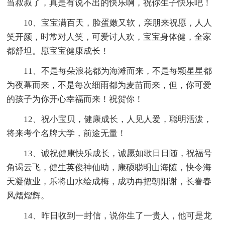
当叔叔了，真是有说不出的快乐啊，祝你生子快乐吧！
10、宝宝满百天，脸蛋嫩又软，亲朋来祝愿，人人
笑开颜，时常对人笑，可爱讨人欢，宝宝身体健，全家
都舒坦。愿宝宝健康成长！
11、不是每朵浪花都为海滩而来，不是每颗星星都
为夜幕而来，不是每次细雨都为麦苗而来，但，你可爱
的孩子为你开心幸福而来！祝贺你！
12、祝小宝贝，健康成长，人见人爱，聪明活泼，
将来考个名牌大学，前途无量！
13、诚祝健康快乐成长，诚愿如歌日日随，祝福号
角谒云飞，健生英俊神仙助，康硕聪明山海随，快令海
天凝做业，乐将山水绘成梅，成功再把朝阳谢，长眷春
风熠熠辉。
14、昨日收到一封信，说你生了一贵人，他可是龙