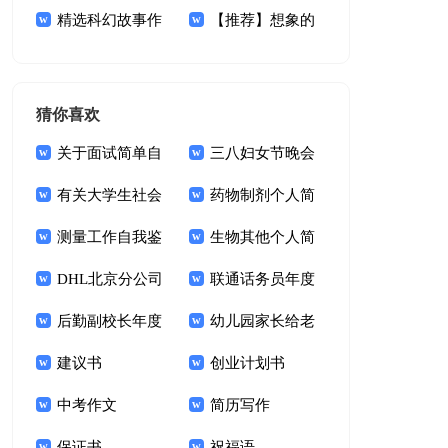
文锦集5篇
精选科幻故事作
文锦集7篇
【推荐】想象的
文锦集5篇
作文600字10篇
猜你喜欢
关于面试简单自
三八妇女节晚会
我介绍锦集四篇
有关大学生社会
主持词
药物制剂个人简
实践实习报告模板集
测量工作自我鉴
历范文
生物其他个人简
合10篇
定锦集五篇
DHL北京分公司
历写作
联通话务员年度
面试需要几轮
后勤副校长年度
个人总结
幼儿园家长给老
工作总结报告
建议书
师的感谢信
创业计划书
中考作文
简历写作
保证书
祝福语