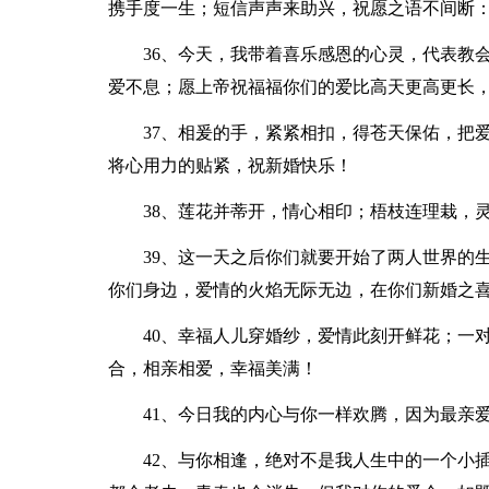
携手度一生；短信声声来助兴，祝愿之语不间断
36、今天，我带着喜乐感恩的心灵，代表教
爱不息；愿上帝祝福福你们的爱比高天更高更长
37、相爰的手，紧紧相扣，得苍天保佑，把
将心用力的贴紧，祝新婚快乐！
38、莲花并蒂开，情心相印；梧枝连理栽，
39、这一天之后你们就要开始了两人世界的
你们身边，爱情的火焰无际无边，在你们新婚之
40、幸福人儿穿婚纱，爱情此刻开鲜花；一
合，相亲相爱，幸福美满！
41、今日我的内心与你一样欢腾，因为最亲
42、与你相逢，绝对不是我人生中的一个小