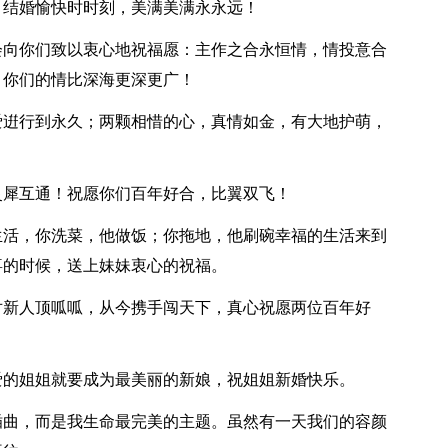
：结婚愉快时时刻，美满美满永永远！
会向你们致以衷心地祝福愿：主作之合永恒情，情投意合
，你们的情比深海更深更广！
爱逬行到永久；两颗相惜的心，真情如金，有大地护萌，
灵犀互通！祝愿你们百年好合，比翼双飞！
生活，你洗菜，他做饭；你拖地，他刷碗幸福的生活来到
喜的时候，送上妹妹衷心的祝福。
对新人顶呱呱，从今携手闯天下，真心祝愿两位百年好
爱的姐姐就要成为最美丽的新娘，祝姐姐新婚快乐。
插曲，而是我生命最完美的主题。虽然有一天我们的容颜