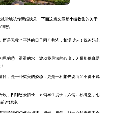
我诚挚地祝你新婚快乐！下面这篇文章是小编收集的关于
助到您。
，而是无数个平淡的日子同舟共济，相濡以沫！祝爸妈永
相思的愁；盈盈的水，波动我最深的心底，闪耀那份真爱
乐！
情怀，是一种柔美的姿态，更是一种想去说而又不得不说
合欢，四铺恩爱情长，五铺早生贵子，六铺儿孙满堂，七
铺前途辉煌。
下辈子我们仍然会相遇、相知、相爱，那一次我再也不会