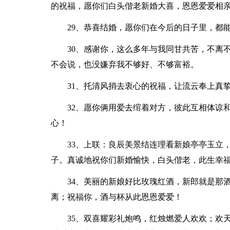
的祝福，愿你们白头偕老新婚大喜，恩恩爱爱相
29、恭喜结婚，愿你们在今后的日子里，都
30、感谢你，这么多年与我同甘共苦，不离不
不会说，也没嫌弃我不够好、不够富裕。
31、托清风捎去衷心的祝福，让流云奉上真
32、愿你俩用爱去绾着对方，彼此互相体谅
心！
33、上联：良辰美景结连理看新娘亭亭玉立
子。真诚地祝你们新婚愉快，白头偕老，此生幸
34、美丽的新娘好比玫瑰红酒，新郎就是那
离；祝福你，酒与杯从此恩恩爱爱！
35、双喜耀彩礼炮鸣，红烛燃爱人欢欢；欢