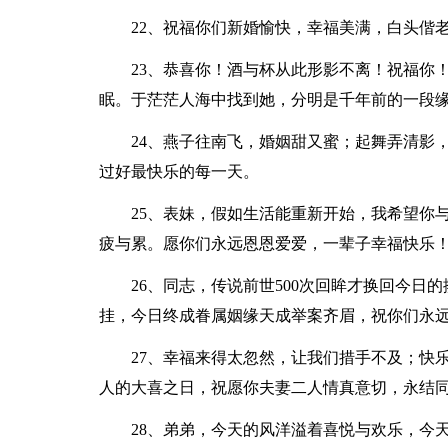
22、祝福你们新婚愉快，幸福美满，白头偕
23、恭喜你！酒与杯从此形影不离！祝福你
眠。于茫茫人海中找到她，分明是千年前的一段
24、燕子往南飞，婚姻甜又蜜；起舞弄清影
过好最快乐的每一天。
25、表妹，假如生活能重新开始，我希望你
疲与累。愿你们永远恩恩爱爱，一辈子幸福快乐
26、同志，传说前世500次回眸才换回今
挂，今日终成眷属姻缘天成举案齐眉，祝你们永
27、幸福来得太忽然，让我们措手不及；快
人的大喜之日，祝愿你夫妻二人情真意切，永结
28、弟弟，今天的风洋溢着喜悦与欢乐，今