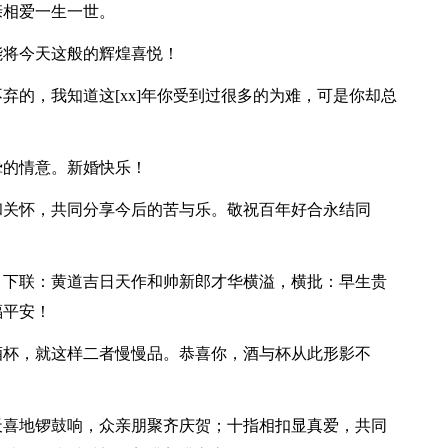
亲相爱一生一世。
能将今天这般的辉煌喜悦！
弃的，我知道这[xx]年你受到过很多的为难，可是你却总
挚的情意。新婚快乐！
和关怀，共同分享今后的苦与乐。敬祝百年好合永结同
，下联：黄道吉日天作和帅新郎才华横溢，横批：早生贵
福平安！
酒杯，就这样二者慢慢品。恭喜你，酒与杯从此形影不
天喜地锣鼓响，众亲朋聚齐庆贺；十指相扣显真爱，共同