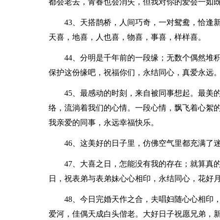
都会老去，青春也会消失，但我对你的爱会一如
43、天搭鹊桥，人间巧奇，一对鸳鸯，恰逢
天喜，地喜，人也喜，物喜，事喜，样样喜。
44、分明是千年前的一段缘；无数个偶然堆
保护这份缘吧，祝福你们，永结同心，真爱永远
45、最感动的时刻，来自被同事想起。最美
络，流淌着我们的心情。一段心情，飘飞着心絮
我亲爱的同事，永远幸福快乐。
46、这美好的日子里，仿佛空气里都充满了
47、大喜之日，怎能没有我的存在；就算真
日，祝表弟与表弟妹心心相印，永结同心，花好
48、今日完婚天作之合，夫唱妇随心心相印
爱河，佳偶天成白头偕老。大好日子祝愿兄弟，