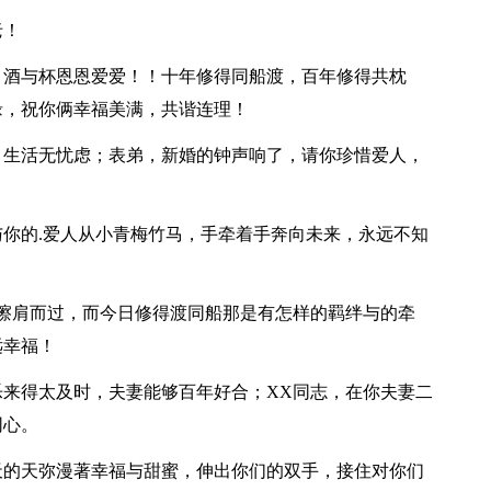
老！
！酒与杯恩恩爱爱！！十年修得同船渡，百年修得共枕
缘，祝你俩幸福美满，共谐连理！
，生活无忧虑；表弟，新婚的钟声响了，请你珍惜爱人，
与你的.爱人从小青梅竹马，手牵着手奔向未来，永远不知
！
日的擦肩而过，而今日修得渡同船那是有怎样的羁绊与的牵
远幸福！
乐来得太及时，夫妻能够百年好合；XX同志，在你夫妻二
同心。
天的天弥漫著幸福与甜蜜，伸出你们的双手，接住对你们