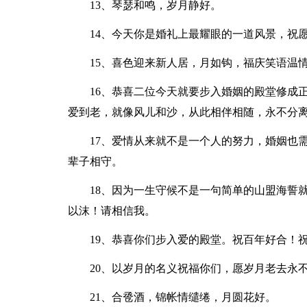
13、琴瑟和鸣，岁月静好。
14、今天你是婚礼上最耀眼的一道风景，祝
15、喜色迎来新人居，月如钩，福庆笑语温
16、恭喜二位今天就要步入婚姻的殿堂修成
爱到老，就像风儿和沙，从此相伴相随，永不分
17、爱情从来就不是一个人的努力，婚姻也
辈子相守。
18、因为一生守候不是一句简单的山盟海誓
以沫！请相信我。
19、恭喜你们步入爱的殿堂。祝百年好合！
20、以岁月的名义祝福你们，愿岁月老去永
21、合卺酒，锦帐情缱绻，月圆花好。