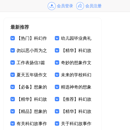
会员登录
会员注册
最新推荐
【热门】科幻作
幼儿园毕业典礼
文集合七篇
勿以恶小而为之
家长发言稿
【精华】科幻故
记叙文
工作表扬信3篇
事作文锦集七篇
奇妙的想象作文
夏天五年级作文
未来的学校科幻
【必备】想象的
作文集锦六篇
精选神奇的想象
作文锦集五篇
【精华】科幻故
作文汇编九篇
【推荐】科幻故
事作文汇编5篇
【精品】想象的
事作文汇编9篇
【精华】科幻故
作文400字四篇
有关科幻故事作
事作文锦集7篇
关于科幻故事作