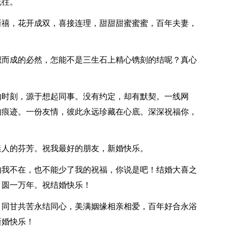
既往。
新禧，花开成双，喜接连理，甜甜甜蜜蜜蜜，百年夫妻，
积而成的必然，怎能不是三生石上精心镌刻的结呢？真心
。
的时刻，源于想起同事。没有约定，却有默契。一线网
的痕迹。一份友情，彼此永远珍藏在心底。深深祝福你，
迷人的芬芳。祝我最好的朋友，新婚快乐。
的我不在，也不能少了我的祝福，你说是吧！结婚大喜之
月圆一万年。祝结婚快乐！
，同甘共苦永结同心，美满姻缘相亲相爱，百年好合永浴
新婚快乐！